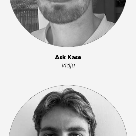
Ask Kase
Vidju