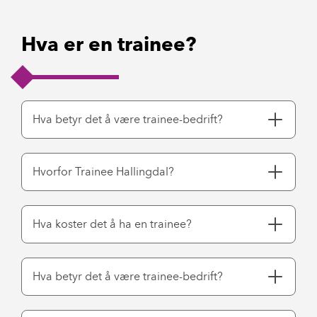
Hva er en trainee?
Trainee
Hva betyr det å være trainee-bedrift?
er
en
Trainee
Hvorfor Trainee Hallingdal?
nyutdannet
Hallingdal
ung
ønsker
Som
Hva koster det å ha en trainee?
person
å
arbeidstaker
med
bidra
betaler
Som
høyere
Hva betyr det å være trainee-bedrift?
til
du
Trainee-
utdanning
å
lønn
bedrift
som